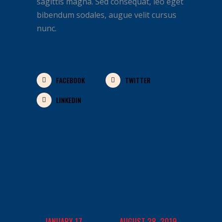
sagittis magna. Sed consequat, leo eget
bibendum sodales, augue velit cursus
nunc.
FACEBOOK
TWITTER
LINKEDIN
JANUARY 17,
AUGUST 28, 2019