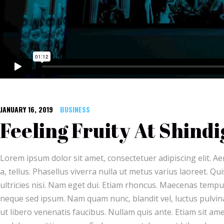
JANUARY 16, 2019
BUSINESS
Feeling Fruity At Shindi
Lorem ipsum dolor sit amet, consectetuer adipiscing elit. A
a, tellus. Phasellus viverra nulla ut metus varius laoreet. Q
ultricies nisi. Nam eget dui. Etiam rhoncus. Maecenas temp
neque sed ipsum. Nam quam nunc, blandit vel, luctus pulvina
ut libero venenatis faucibus. Nullam quis ante. Etiam sit ame