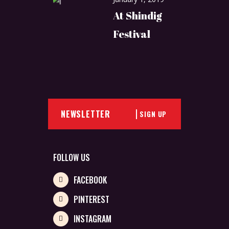
At Shindig
Festival
SIGN UP
FOLLOW US
FACEBOOK
PINTEREST
INSTAGRAM